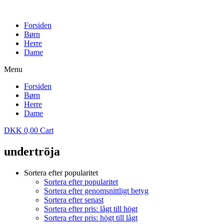
Forsiden
Børn
Herre
Dame
Menu
Forsiden
Børn
Herre
Dame
DKK
0,00
Cart
undertröja
Sortera efter popularitet
Sortera efter popularitet
Sortera efter genomsnittligt betyg
Sortera efter senast
Sortera efter pris: lågt till högt
Sortera efter pris: högt till lågt