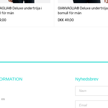
AGLIA® Deluxe undertröja i
GIANVAGLIA® Deluxe undertröja 
l för män
bomull för män
9,00
DKK
49,00
QUICK VIEW
QUICK VIEW
ALTERNATIV
VÄLJ ALTERNATIV
FORMATION
Nyhedsbrev
 os