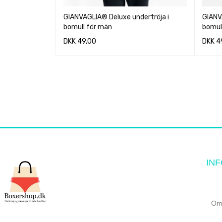
GIANVAGLIA® Deluxe undertröja i
GIANV
bomull för män
bomul
DKK
49,00
DKK
4
QUICK VIEW
VÄLJ ALTERNATIV
VÄLJ 
IN
Om